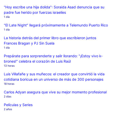
"Hoy escribe una hija dolida": Soraida Asad denuncia que su
padre fue herido por fuerzas israelíes
1 día
"El Late Night" llegará próximamente a Telemundo Puerto Rico
1 día
La historia detrás del primer libro que escribieron juntos
Frances Bragan y PJ Sin Suela
1 día
Prepárate para sorprenderte y salir llorando: "¡Estoy vivo k-
brones!" celebra el corazón de Luis Raúl
13 horas
Luis Villafañe y sus muñecos: el creador que convirtió la vida
cotidiana boricua en un universo de más de 300 personajes
18 horas
Carlos Adyan asegura que vive su mejor momento profesional
2 días
Películas y Series
2 años