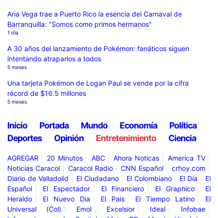
Aria Vega trae a Puerto Rico la esencia del Carnaval de
Barranquilla: "Somos como primos hermanos"
1 día
A 30 años del lanzamiento de Pokémon: fanáticos siguen
intentando atraparlos a todos
5 meses
Una tarjeta Pokémon de Logan Paul se vende por la cifra
récord de $16.5 millones
5 meses
Inicio
Portada
Mundo
Economía
Política
Deportes
Opinión
Entretenimiento
Ciencia
AGREGAR
20 Minutos
ABC
Ahora Noticas
America TV
Noticias Caracol
Caracol Radio
CNN Español
crhoy.com
Diario de Valladolid
El Ciudadano
El Colombiano
El Día
El
Español
El Espectador
El Financiero
El Graphico
El
Heraldo
El Nuevo Dia
El Pais
El Tiempo Latino
El
Universal (Col)
Emol
Excelsior
Ideal
Infobae