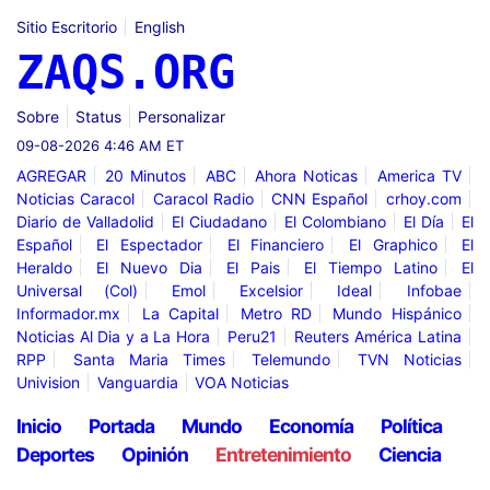
Sitio Escritorio
English
ZAQS.ORG
Sobre
Status
Personalizar
09-08-2026 4:46 AM ET
AGREGAR
20 Minutos
ABC
Ahora Noticas
America TV
Noticias Caracol
Caracol Radio
CNN Español
crhoy.com
Diario de Valladolid
El Ciudadano
El Colombiano
El Día
El
Español
El Espectador
El Financiero
El Graphico
El
Heraldo
El Nuevo Dia
El Pais
El Tiempo Latino
El
Universal (Col)
Emol
Excelsior
Ideal
Infobae
Informador.mx
La Capital
Metro RD
Mundo Hispánico
Noticias Al Dia y a La Hora
Peru21
Reuters América Latina
RPP
Santa Maria Times
Telemundo
TVN Noticias
Univision
Vanguardia
VOA Noticias
Inicio
Portada
Mundo
Economía
Política
Deportes
Opinión
Entretenimiento
Ciencia