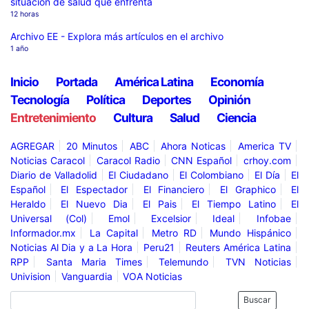
situación de salud que enfrenta
12 horas
Archivo EE - Explora más artículos en el archivo
1 año
Inicio
Portada
América Latina
Economía
Tecnología
Política
Deportes
Opinión
Entretenimiento
Cultura
Salud
Ciencia
AGREGAR
20 Minutos
ABC
Ahora Noticas
America TV
Noticias Caracol
Caracol Radio
CNN Español
crhoy.com
Diario de Valladolid
El Ciudadano
El Colombiano
El Día
El
Español
El Espectador
El Financiero
El Graphico
El
Heraldo
El Nuevo Dia
El Pais
El Tiempo Latino
El
Universal (Col)
Emol
Excelsior
Ideal
Infobae
Informador.mx
La Capital
Metro RD
Mundo Hispánico
Noticias Al Dia y a La Hora
Peru21
Reuters América Latina
RPP
Santa Maria Times
Telemundo
TVN Noticias
Univision
Vanguardia
VOA Noticias
Buscar