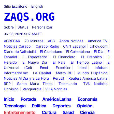
Sitio Escritorio
English
ZAQS.ORG
Sobre
Status
Personalizar
06-08-2026 9:17 AM ET
AGREGAR
20 Minutos
ABC
Ahora Noticas
America TV
Noticias Caracol
Caracol Radio
CNN Español
crhoy.com
Diario de Valladolid
El Ciudadano
El Colombiano
El Día
El
Español
El Espectador
El Financiero
El Graphico
El
Heraldo
El Nuevo Dia
El Pais
El Tiempo Latino
El
Universal (Col)
Emol
Excelsior
Ideal
Infobae
Informador.mx
La Capital
Metro RD
Mundo Hispánico
Noticias Al Dia y a La Hora
Peru21
Reuters América Latina
RPP
Santa Maria Times
Telemundo
TVN Noticias
Univision
Vanguardia
VOA Noticias
Inicio
Portada
América Latina
Economía
Tecnología
Política
Deportes
Opinión
Entretenimiento
Cultura
Salud
Ciencia