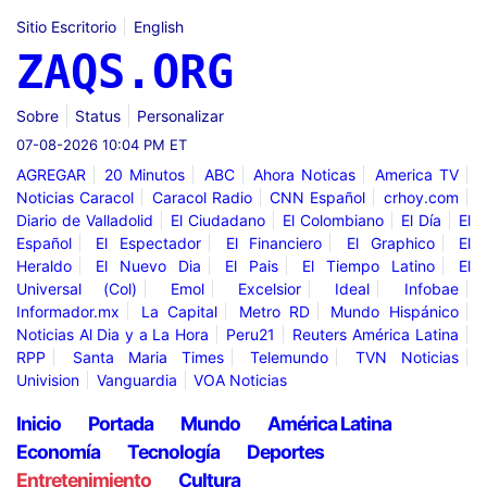
Sitio Escritorio
English
ZAQS.ORG
Sobre
Status
Personalizar
07-08-2026 10:04 PM ET
AGREGAR
20 Minutos
ABC
Ahora Noticas
America TV
Noticias Caracol
Caracol Radio
CNN Español
crhoy.com
Diario de Valladolid
El Ciudadano
El Colombiano
El Día
El
Español
El Espectador
El Financiero
El Graphico
El
Heraldo
El Nuevo Dia
El Pais
El Tiempo Latino
El
Universal (Col)
Emol
Excelsior
Ideal
Infobae
Informador.mx
La Capital
Metro RD
Mundo Hispánico
Noticias Al Dia y a La Hora
Peru21
Reuters América Latina
RPP
Santa Maria Times
Telemundo
TVN Noticias
Univision
Vanguardia
VOA Noticias
Inicio
Portada
Mundo
América Latina
Economía
Tecnología
Deportes
Entretenimiento
Cultura