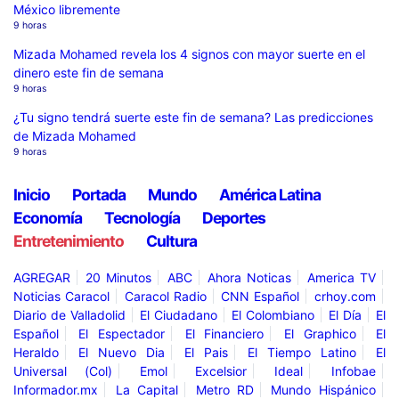
México libremente
9 horas
Mizada Mohamed revela los 4 signos con mayor suerte en el
dinero este fin de semana
9 horas
¿Tu signo tendrá suerte este fin de semana? Las predicciones
de Mizada Mohamed
9 horas
Inicio
Portada
Mundo
América Latina
Economía
Tecnología
Deportes
Entretenimiento
Cultura
AGREGAR
20 Minutos
ABC
Ahora Noticas
America TV
Noticias Caracol
Caracol Radio
CNN Español
crhoy.com
Diario de Valladolid
El Ciudadano
El Colombiano
El Día
El
Español
El Espectador
El Financiero
El Graphico
El
Heraldo
El Nuevo Dia
El Pais
El Tiempo Latino
El
Universal (Col)
Emol
Excelsior
Ideal
Infobae
Informador.mx
La Capital
Metro RD
Mundo Hispánico