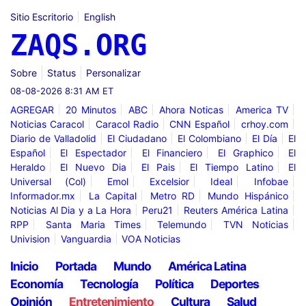
Sitio Escritorio
English
ZAQS.ORG
Sobre
Status
Personalizar
08-08-2026 8:31 AM ET
AGREGAR
20 Minutos
ABC
Ahora Noticas
America TV
Noticias Caracol
Caracol Radio
CNN Español
crhoy.com
Diario de Valladolid
El Ciudadano
El Colombiano
El Día
El
Español
El Espectador
El Financiero
El Graphico
El
Heraldo
El Nuevo Dia
El Pais
El Tiempo Latino
El
Universal (Col)
Emol
Excelsior
Ideal
Infobae
Informador.mx
La Capital
Metro RD
Mundo Hispánico
Noticias Al Dia y a La Hora
Peru21
Reuters América Latina
RPP
Santa Maria Times
Telemundo
TVN Noticias
Univision
Vanguardia
VOA Noticias
Inicio
Portada
Mundo
América Latina
Economía
Tecnología
Política
Deportes
Opinión
Entretenimiento
Cultura
Salud