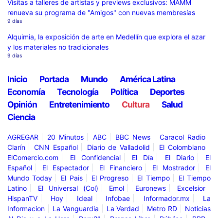
Visitas a talleres de artistas y previews exclusivos: MAMM
renueva su programa de "Amigos" con nuevas membresías
9 días
Alquimia, la exposición de arte en Medellín que explora el azar
y los materiales no tradicionales
9 días
Inicio
Portada
Mundo
América Latina
Economía
Tecnología
Política
Deportes
Opinión
Entretenimiento
Cultura
Salud
Ciencia
AGREGAR
20 Minutos
ABC
BBC News
Caracol Radio
Clarín
CNN Español
Diario de Valladolid
El Colombiano
ElComercio.com
El Confidencial
El Día
El Diario
El
Español
El Espectador
El Financiero
El Mostrador
El
Mundo Today
El Pais
El Progreso
El Tiempo
El Tiempo
Latino
El Universal (Col)
Emol
Euronews
Excelsior
HispanTV
Hoy
Ideal
Infobae
Informador.mx
La
Informacion
La Vanguardia
La Verdad
Metro RD
Noticias