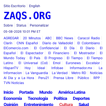
Sitio Escritorio
English
ZAQS.ORG
Sobre
Status
Personalizar
05-08-2026 10:01 PM ET
AGREGAR
20 Minutos
ABC
BBC News
Caracol Radio
Clarín
CNN Español
Diario de Valladolid
El Colombiano
ElComercio.com
El Confidencial
El Día
El Diario
El
Español
El Espectador
El Financiero
El Mostrador
El
Mundo Today
El Pais
El Progreso
El Tiempo
El Tiempo
Latino
El Universal (Col)
Emol
Euronews
Excelsior
HispanTV
Hoy
Ideal
Infobae
Informador.mx
La
Informacion
La Vanguardia
La Verdad
Metro RD
Noticias
Al Dia y a La Hora
Peru21
Prensa Libre
Público
RPP
TVN Noticias
Inicio
Portada
Mundo
América Latina
Economía
Tecnología
Política
Deportes
Opinión
Entretenimiento
Cultura
Salud