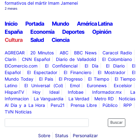
formativos del mártir Imam Jamenei
2 meses
Inicio
Portada
Mundo
América Latina
España
Economía
Deportes
Opinión
Cultura
Salud
Ciencia
AGREGAR
20 Minutos
ABC
BBC News
Caracol Radio
Clarín
CNN Español
Diario de Valladolid
El Colombiano
ElComercio.com
El Confidencial
El Día
El Diario
El
Español
El Espectador
El Financiero
El Mostrador
El
Mundo Today
El Pais
El Progreso
El Tiempo
El Tiempo
Latino
El Universal (Col)
Emol
Euronews
Excelsior
HispanTV
Hoy
Ideal
Infobae
Informador.mx
La
Informacion
La Vanguardia
La Verdad
Metro RD
Noticias
Al Dia y a La Hora
Peru21
Prensa Libre
Público
RPP
TVN Noticias
Buscar
Sobre
Status
Personalizar