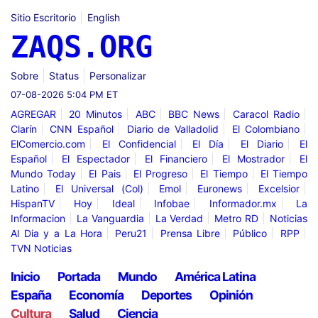
Sitio Escritorio
English
ZAQS.ORG
Sobre
Status
Personalizar
07-08-2026 5:04 PM ET
AGREGAR
20 Minutos
ABC
BBC News
Caracol Radio
Clarín
CNN Español
Diario de Valladolid
El Colombiano
ElComercio.com
El Confidencial
El Día
El Diario
El
Español
El Espectador
El Financiero
El Mostrador
El
Mundo Today
El Pais
El Progreso
El Tiempo
El Tiempo
Latino
El Universal (Col)
Emol
Euronews
Excelsior
HispanTV
Hoy
Ideal
Infobae
Informador.mx
La
Informacion
La Vanguardia
La Verdad
Metro RD
Noticias
Al Dia y a La Hora
Peru21
Prensa Libre
Público
RPP
TVN Noticias
Inicio
Portada
Mundo
América Latina
España
Economía
Deportes
Opinión
Cultura
Salud
Ciencia