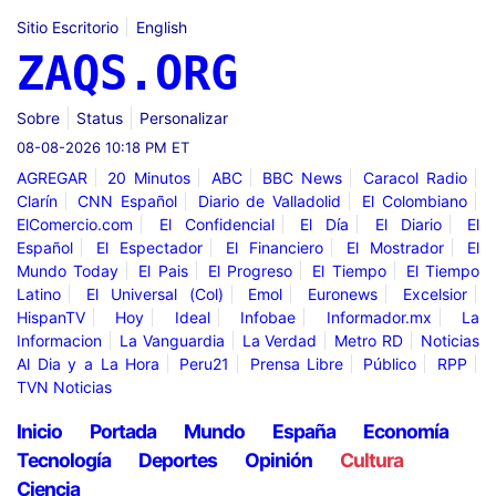
Sitio Escritorio
English
ZAQS.ORG
Sobre
Status
Personalizar
08-08-2026 10:18 PM ET
AGREGAR
20 Minutos
ABC
BBC News
Caracol Radio
Clarín
CNN Español
Diario de Valladolid
El Colombiano
ElComercio.com
El Confidencial
El Día
El Diario
El
Español
El Espectador
El Financiero
El Mostrador
El
Mundo Today
El Pais
El Progreso
El Tiempo
El Tiempo
Latino
El Universal (Col)
Emol
Euronews
Excelsior
HispanTV
Hoy
Ideal
Infobae
Informador.mx
La
Informacion
La Vanguardia
La Verdad
Metro RD
Noticias
Al Dia y a La Hora
Peru21
Prensa Libre
Público
RPP
TVN Noticias
Inicio
Portada
Mundo
España
Economía
Tecnología
Deportes
Opinión
Cultura
Ciencia