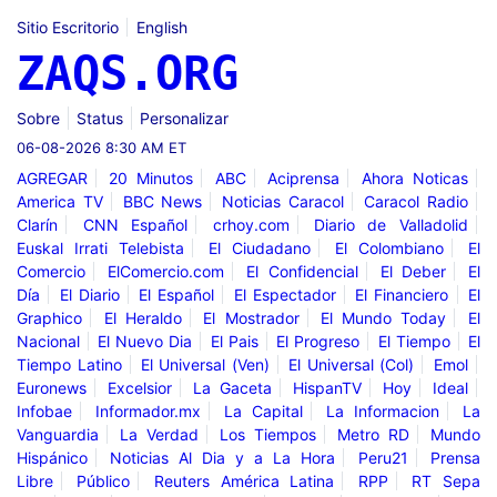
Sitio Escritorio
English
ZAQS.ORG
Sobre
Status
Personalizar
06-08-2026 8:30 AM ET
AGREGAR
20 Minutos
ABC
Aciprensa
Ahora Noticas
America TV
BBC News
Noticias Caracol
Caracol Radio
Clarín
CNN Español
crhoy.com
Diario de Valladolid
Euskal Irrati Telebista
El Ciudadano
El Colombiano
El
Comercio
ElComercio.com
El Confidencial
El Deber
El
Día
El Diario
El Español
El Espectador
El Financiero
El
Graphico
El Heraldo
El Mostrador
El Mundo Today
El
Nacional
El Nuevo Dia
El Pais
El Progreso
El Tiempo
El
Tiempo Latino
El Universal (Ven)
El Universal (Col)
Emol
Euronews
Excelsior
La Gaceta
HispanTV
Hoy
Ideal
Infobae
Informador.mx
La Capital
La Informacion
La
Vanguardia
La Verdad
Los Tiempos
Metro RD
Mundo
Hispánico
Noticias Al Dia y a La Hora
Peru21
Prensa
Libre
Público
Reuters América Latina
RPP
RT Sepa