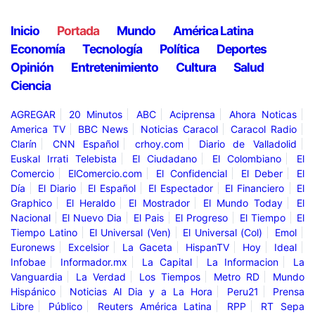
Inicio
Portada
Mundo
América Latina
Economía
Tecnología
Política
Deportes
Opinión
Entretenimiento
Cultura
Salud
Ciencia
AGREGAR
20 Minutos
ABC
Aciprensa
Ahora Noticas
America TV
BBC News
Noticias Caracol
Caracol Radio
Clarín
CNN Español
crhoy.com
Diario de Valladolid
Euskal Irrati Telebista
El Ciudadano
El Colombiano
El
Comercio
ElComercio.com
El Confidencial
El Deber
El
Día
El Diario
El Español
El Espectador
El Financiero
El
Graphico
El Heraldo
El Mostrador
El Mundo Today
El
Nacional
El Nuevo Dia
El Pais
El Progreso
El Tiempo
El
Tiempo Latino
El Universal (Ven)
El Universal (Col)
Emol
Euronews
Excelsior
La Gaceta
HispanTV
Hoy
Ideal
Infobae
Informador.mx
La Capital
La Informacion
La
Vanguardia
La Verdad
Los Tiempos
Metro RD
Mundo
Hispánico
Noticias Al Dia y a La Hora
Peru21
Prensa
Libre
Público
Reuters América Latina
RPP
RT Sepa