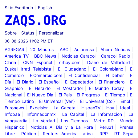
Sitio Escritorio
English
ZAQS.ORG
Sobre
Status
Personalizar
06-08-2026 11:02 PM ET
AGREGAR
20 Minutos
ABC
Aciprensa
Ahora Noticas
America TV
BBC News
Noticias Caracol
Caracol Radio
Clarín
CNN Español
crhoy.com
Diario de Valladolid
Euskal Irrati Telebista
El Ciudadano
El Colombiano
El
Comercio
ElComercio.com
El Confidencial
El Deber
El
Día
El Diario
El Español
El Espectador
El Financiero
El
Graphico
El Heraldo
El Mostrador
El Mundo Today
El
Nacional
El Nuevo Dia
El Pais
El Progreso
El Tiempo
El
Tiempo Latino
El Universal (Ven)
El Universal (Col)
Emol
Euronews
Excelsior
La Gaceta
HispanTV
Hoy
Ideal
Infobae
Informador.mx
La Capital
La Informacion
La
Vanguardia
La Verdad
Los Tiempos
Metro RD
Mundo
Hispánico
Noticias Al Dia y a La Hora
Peru21
Prensa
Libre
Público
Reuters América Latina
RPP
RT Sepa