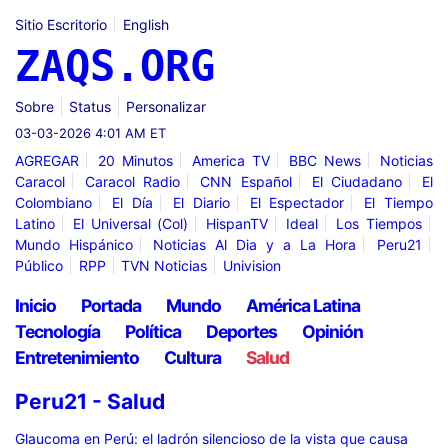
Sitio Escritorio
English
ZAQS.ORG
Sobre
Status
Personalizar
03-03-2026 4:01 AM ET
AGREGAR
20 Minutos
America TV
BBC News
Noticias
Caracol
Caracol Radio
CNN Español
El Ciudadano
El
Colombiano
El Día
El Diario
El Espectador
El Tiempo
Latino
El Universal (Col)
HispanTV
Ideal
Los Tiempos
Mundo Hispánico
Noticias Al Dia y a La Hora
Peru21
Público
RPP
TVN Noticias
Univision
Inicio
Portada
Mundo
América Latina
Tecnología
Política
Deportes
Opinión
Entretenimiento
Cultura
Salud
Peru21 - Salud
Glaucoma en Perú: el ladrón silencioso de la vista que causa